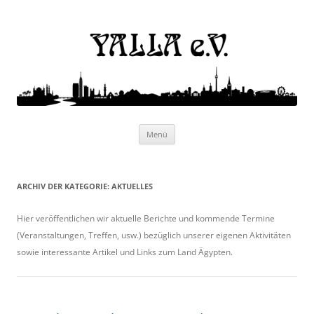
Yalla e.V.
Internationaler Kulturverein
Zum
Menü
Inhalt
springen
ARCHIV DER KATEGORIE:
AKTUELLES
Hier veröffentlichen wir aktuelle Berichte und kommende Termine
(Veranstaltungen, Treffen, usw.) bezüglich unserer eigenen Aktivitäten
sowie interessante Artikel und Links zum Land Ägypten.