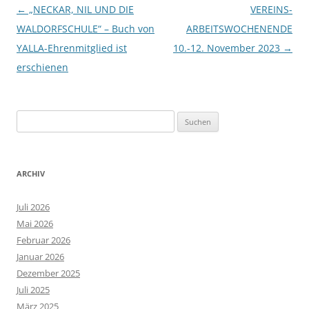
Beitragsnavigation
←
„NECKAR, NIL UND DIE
VEREINS-
WALDORFSCHULE“ – Buch von
ARBEITSWOCHENENDE
YALLA-Ehrenmitglied ist
10.-12. November 2023
→
erschienen
Suchen
nach:
ARCHIV
Juli 2026
Mai 2026
Februar 2026
Januar 2026
Dezember 2025
Juli 2025
März 2025