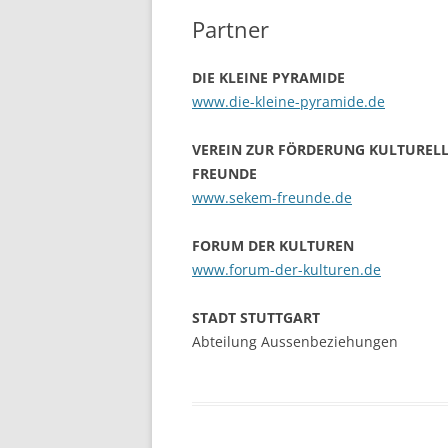
Partner
KRANK
BORRO
DIE KLEINE PYRAMIDE
MAADI
www.die-kleine-pyramide.de
DEMOK
TUNES
VEREIN ZUR FÖRDERUNG KULTURELLE
FREUNDE
DEMOK
www.sekem-freunde.de
ÄGYPT
FORUM DER KULTUREN
HILFS
www.forum-der-kulturen.de
KAIRO
FREUN
STADT STUTTGART
INITI
Abteilung Aussenbeziehungen