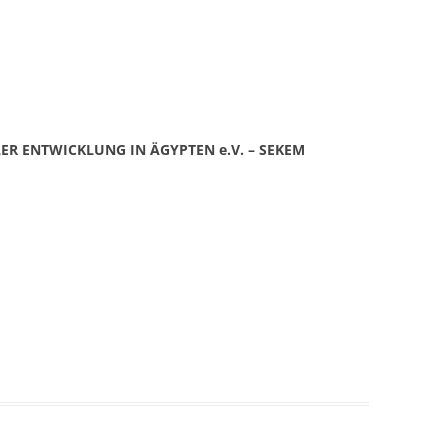
ENSTATION DER
MÄER SCHWESTERN /
, KAIRO
RATISIERUNGSPROJEKT
IEN-DEUTSCHLAND 2015
R ENTWICKLUNG IN ÄGYPTEN e.V. – SEKEM
RATISIERUNGSPROJEKT
EN-DEUTSCHLAND 2013
FOND SCHWESTER MARIA /
, ÄGYPTEN
DE DES TAHRIR PLATZES,
ATIVE MICHAEL WURCHE