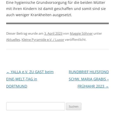
Eine hygienische Grundvorsorgung für die beiden Mütter
mit ihren Kindern ist damit geschaffen und somit sind sie
auch weniger Krankheiten ausgesetzt.
Beispielhaft VORHER
NACHHER
Dieser Beitrag wurde am
3. April 2023
von
Maggie Söhner
unter
Aktuelles
,
Kleine Pyramide e.V. / Luxor
veröffentlicht.
Beitragsnavigation
←
YALLA e.V. ZU GAST beim
RUNDBRIEF HILFSFOND
EINE-WELT-TAG in
SCHW. MARIA GRABIS –
DORTMUND
FRÜHJAHR 2023
→
Suchen
nach: