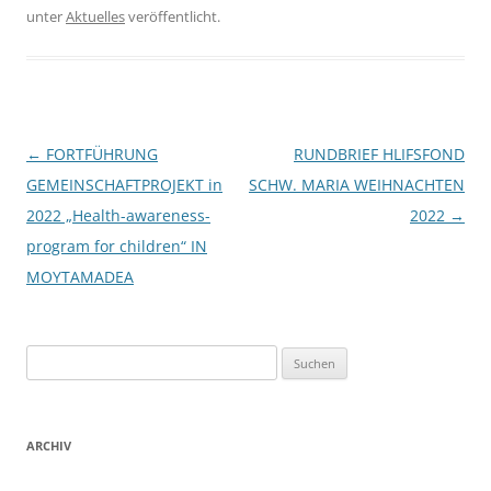
unter
Aktuelles
veröffentlicht.
Beitragsnavigation
←
FORTFÜHRUNG
RUNDBRIEF HLIFSFOND
GEMEINSCHAFTPROJEKT in
SCHW. MARIA WEIHNACHTEN
2022 „Health-awareness-
2022
→
program for children“ IN
MOYTAMADEA
Suchen
nach:
ARCHIV