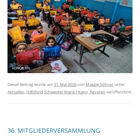
Dieser Beitrag wurde am
31. Mai 2026
von
Maggie Söhner
unter
Aktuelles
,
Hilfsfond Schwester Maria / Kairo, Ägypten
veröffentlicht.
36. MITGLIEDERVERSAMMLUNG