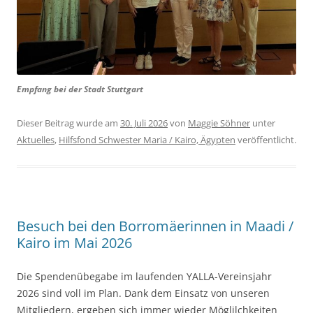
Empfang bei der Stadt Stuttgart
Dieser Beitrag wurde am
30. Juli 2026
von
Maggie Söhner
unter
Aktuelles
,
Hilfsfond Schwester Maria / Kairo, Ägypten
veröffentlicht.
Besuch bei den Borromäerinnen in Maadi /
Kairo im Mai 2026
Die Spendenübegabe im laufenden YALLA-Vereinsjahr
2026 sind voll im Plan. Dank dem Einsatz von unseren
Mitgliedern, ergeben sich immer wieder Möglilchkeiten