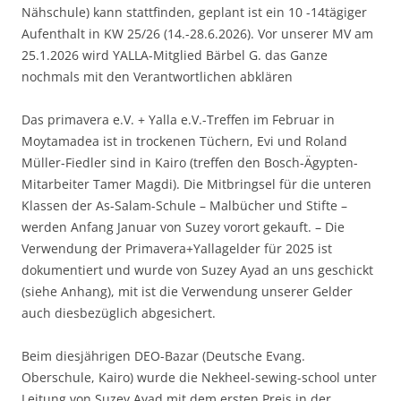
Nähschule) kann stattfinden, geplant ist ein 10 -14tägiger
Aufenthalt in KW 25/26 (14.-28.6.2026). Vor unserer MV am
25.1.2026 wird YALLA-Mitglied Bärbel G. das Ganze
nochmals mit den Verantwortlichen abklären
Das primavera e.V. + Yalla e.V.-Treffen im Februar in
Moytamadea ist in trockenen Tüchern, Evi und Roland
Müller-Fiedler sind in Kairo (treffen den Bosch-Ägypten-
Mitarbeiter Tamer Magdi). Die Mitbringsel für die unteren
Klassen der As-Salam-Schule – Malbücher und Stifte –
werden Anfang Januar von Suzey vorort gekauft. – Die
Verwendung der Primavera+Yallagelder für 2025 ist
dokumentiert und wurde von Suzey Ayad an uns geschickt
(siehe Anhang), mit ist die Verwendung unserer Gelder
auch diesbezüglich abgesichert.
Beim diesjährigen DEO-Bazar (Deutsche Evang.
Oberschule, Kairo) wurde die Nekheel-sewing-school unter
Leitung von Suzey Ayad mit dem ersten Preis in der