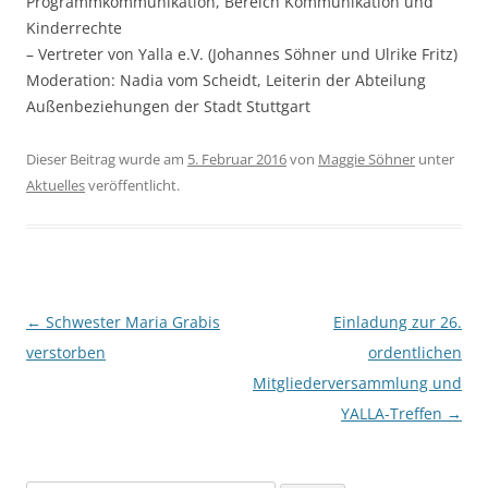
Programmkommunikation, Bereich Kommunikation und
Kinderrechte
– Vertreter von Yalla e.V. (Johannes Söhner und Ulrike Fritz)
Moderation: Nadia vom Scheidt, Leiterin der Abteilung
Außenbeziehungen der Stadt Stuttgart
Dieser Beitrag wurde am
5. Februar 2016
von
Maggie Söhner
unter
Aktuelles
veröffentlicht.
Beitragsnavigation
←
Schwester Maria Grabis
Einladung zur 26.
verstorben
ordentlichen
Mitgliederversammlung und
YALLA-Treffen
→