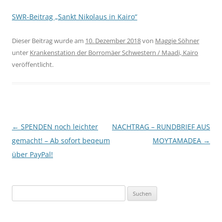
SWR-Beitrag „Sankt Nikolaus in Kairo“
Dieser Beitrag wurde am
10. Dezember 2018
von
Maggie Söhner
unter
Krankenstation der Borromäer Schwestern / Maadi, Kairo
veröffentlicht.
Beitragsnavigation
←
SPENDEN noch leichter
NACHTRAG – RUNDBRIEF AUS
gemacht! – Ab sofort beqeum
MOYTAMADEA
→
über PayPal!
Suchen
nach: