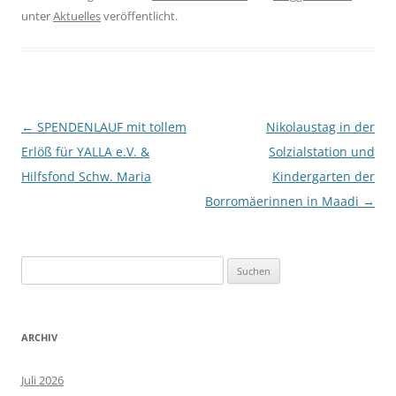
unter
Aktuelles
veröffentlicht.
Beitragsnavigation
←
SPENDENLAUF mit tollem
Nikolaustag in der
Erlöß für YALLA e.V. &
Solzialstation und
Hilfsfond Schw. Maria
Kindergarten der
Borromäerinnen in Maadi
→
Suchen
nach:
ARCHIV
Juli 2026