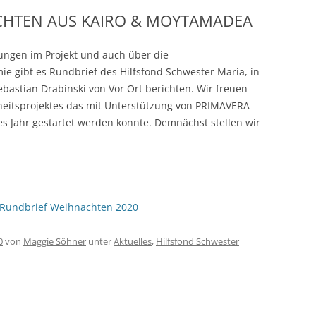
CHTEN AUS KAIRO & MOYTAMADEA
ENSTATION DER
MÄER SCHWESTERN /
lungen im Projekt und auch über die
, KAIRO
 gibt es Rundbrief des Hilfsfond Schwester Maria, in
RATISIERUNGSPROJEKT
bastian Drabinski von Vor Ort berichten. Wir freuen
IEN-DEUTSCHLAND 2015
eitsprojektes das mit Unterstützung von PRIMAVERA
ses Jahr gestartet werden konnte. Demnächst stellen wir
RATISIERUNGSPROJEKT
EN-DEUTSCHLAND 2013
FOND SCHWESTER MARIA /
, ÄGYPTEN
. Rundbrief Weihnachten 2020
DE DES TAHRIR PLATZES,
ATIVE MICHAEL WURCHE
0
von
Maggie Söhner
unter
Aktuelles
,
Hilfsfond Schwester