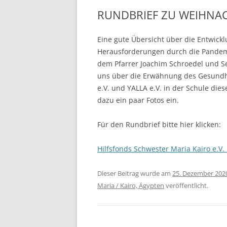
RUNDBRIEF ZU WEIHNA
KRANK
BORRO
Eine gute Übersicht über die Entwick
MAADI
Herausforderungen durch die Pandemie
DEMOK
dem Pfarrer Joachim Schroedel und Se
TUNES
uns über die Erwähnung des Gesundh
e.V. und YALLA e.V. in der Schule die
DEMOK
dazu ein paar Fotos ein.
ÄGYPT
Für den Rundbrief bitte hier klicken:
HILFS
KAIRO
Hilfsfonds Schwester Maria Kairo e.V
FREUN
INITI
Dieser Beitrag wurde am
25. Dezember 202
Maria / Kairo, Ägypten
veröffentlicht.