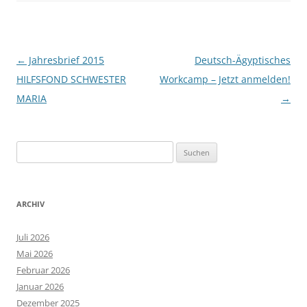
Beitragsnavigation
←
Jahresbrief 2015
Deutsch-Ägyptisches
HILFSFOND SCHWESTER
Workcamp – Jetzt anmelden!
MARIA
→
Suchen
nach:
ARCHIV
Juli 2026
Mai 2026
Februar 2026
Januar 2026
Dezember 2025