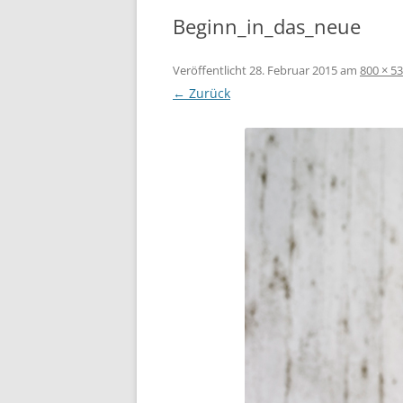
Beginn_in_das_neue
KRANK
BORRO
MAADI
Veröffentlicht
28. Februar 2015
am
800 × 5
← Zurück
DEMOK
TUNES
DEMOK
ÄGYPT
HILFS
KAIRO
FREUN
INITI