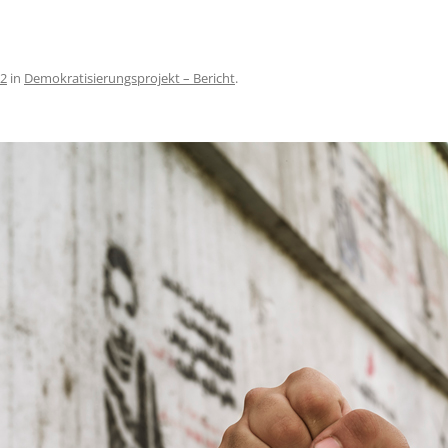
ENSTATION DER
MÄER SCHWESTERN /
, KAIRO
32
in
Demokratisierungsprojekt – Bericht
.
RATISIERUNGSPROJEKT
IEN-DEUTSCHLAND 2015
RATISIERUNGSPROJEKT
EN-DEUTSCHLAND 2013
FOND SCHWESTER MARIA /
, ÄGYPTEN
DE DES TAHRIR PLATZES,
ATIVE MICHAEL WURCHE