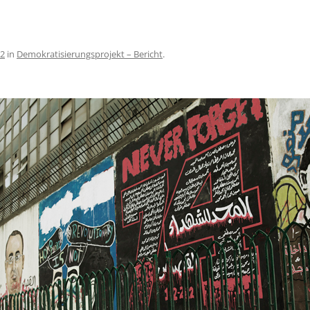
ENSTATION DER
MÄER SCHWESTERN /
, KAIRO
32
in
Demokratisierungsprojekt – Bericht
.
RATISIERUNGSPROJEKT
IEN-DEUTSCHLAND 2015
RATISIERUNGSPROJEKT
EN-DEUTSCHLAND 2013
FOND SCHWESTER MARIA /
, ÄGYPTEN
DE DES TAHRIR PLATZES,
ATIVE MICHAEL WURCHE