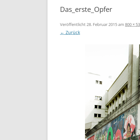
Das_erste_Opfer
KRANK
BORRO
MAADI
Veröffentlicht
28. Februar 2015
am
800 × 5
← Zurück
DEMOK
TUNES
DEMOK
ÄGYPT
HILFS
KAIRO
FREUN
INITI