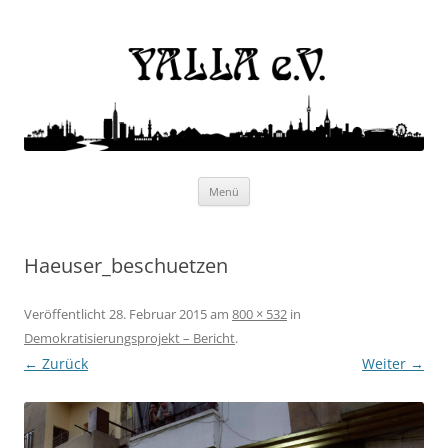
Yalla e.V.
Internationaler Kulturverein
Zum
Menü
Inhalt
springen
Haeuser_beschuetzen
Veröffentlicht
28. Februar 2015
am
800 × 532
in
Demokratisierungsprojekt – Bericht
.
← Zurück
Weiter →